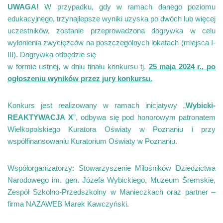
UWAGA!
W przypadku, gdy w ramach danego poziomu
edukacyjnego, trzynajlepsze wyniki uzyska po dwóch lub więcej
uczestników, zostanie przeprowadzona dogrywka w celu
wyłonienia zwycięzców na poszczególnych lokatach (miejsca I-
III). Dogrywka odbędzie się
w formie ustnej, w dniu finału konkursu tj.
25 maja 2024 r., po
ogłoszeniu wyników przez jury konkursu.
Konkurs jest realizowany w ramach inicjatywy „
Wybicki-
REAKTYWACJA X
”, odbywa się pod honorowym patronatem
Wielkopolskiego Kuratora Oświaty w Poznaniu i przy
współfinansowaniu Kuratorium Oświaty w Poznaniu.
Współorganizatorzy: Stowarzyszenie Miłośników Dziedzictwa
Narodowego im. gen. Józefa Wybickiego, Muzeum Śremskie,
Zespół Szkolno-Przedszkolny w Manieczkach oraz partner –
firma NAZAWEB Marek Kawczyński.