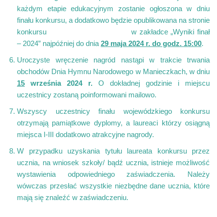
każdym etapie edukacyjnym zostanie ogłoszona w dniu
finału konkursu, a dodatkowo będzie opublikowana na stronie
konkursu
www.konkurs-wybicki.pl
w zakładce „Wyniki finał
– 2024” najpóźniej do dnia
29 maja 2024 r. do godz. 15:00
.
Uroczyste wręczenie nagród nastąpi w trakcie trwania
obchodów Dnia Hymnu Narodowego w Manieczkach, w dniu
15
września 2024
r.
O dokładnej godzinie i miejscu
uczestnicy zostaną poinformowani mailowo.
Wszyscy uczestnicy finału wojewódzkiego konkursu
otrzymają pamiątkowe dyplomy, a laureaci którzy osiągną
miejsca I-III dodatkowo atrakcyjne nagrody.
W przypadku uzyskania tytułu laureata konkursu przez
ucznia, na wniosek szkoły/ bądź ucznia, istnieje możliwość
wystawienia odpowiedniego zaświadczenia. Należy
wówczas przesłać wszystkie niezbędne dane ucznia, które
mają się znaleźć w zaświadczeniu.