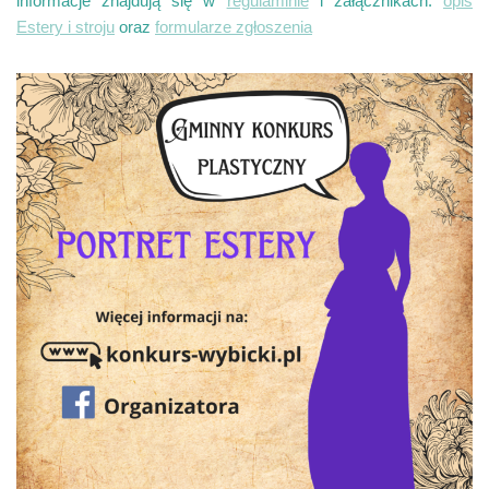
informacje znajdują się w
regulaminie
i załącznikach:
opis
Estery i stroju
oraz
formularze zgłoszenia