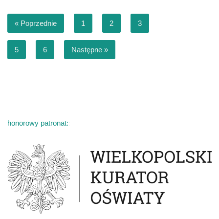
« Poprzednie
1
2
3
4
5
6
Następne »
honorowy patronat:
: